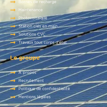
Bornes de recharge
Maintenance
Photovoltaïque
Station clés en main
Solutions CVC
Travaux tous corps d'état
Le groupe
À propos
Recrutement
Politique de confidentialité
Mentions légales