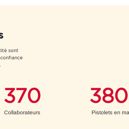
s
ité sont
a confiance
.
370
38
Collaborateurs
Pistolets en m