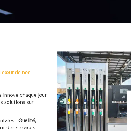
au cœur de nos
s innove chaque jour
s solutions sur
ntales :
Qualité,
frir des services