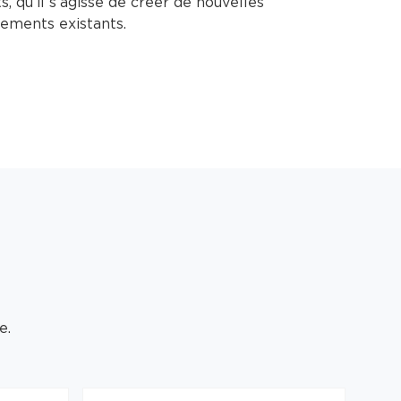
s, qu’il s’agisse de créer de nouvelles
pements existants.
e.